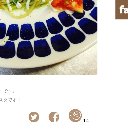
》です。
スタです！
14