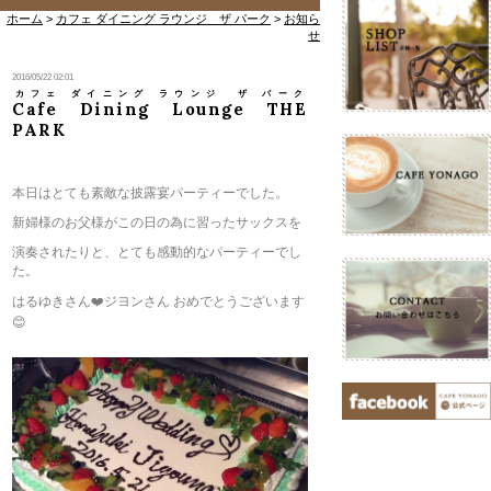
ホーム
>
カフェ ダイニング ラウンジ ザ パーク
>
お知ら
せ
2016/05/22 02:01
カフェ ダイニング ラウンジ ザ パーク
Cafe Dining Lounge THE
PARK
本日はとても素敵な披露宴パーティーでした。
新婦様のお父様がこの日の為に習ったサックスを
演奏されたりと、とても感動的なパーティーでし
た。
はるゆきさん❤️ジヨンさん おめでとうございます
😊