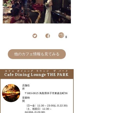
8
他のカフェ情報も見てみる
カフェ ダイニング ラウンジ ザ パーク
Cafe Dining Lounge THE PARK
店舗住
所
〒683-0815 鳥取県米子市東倉吉町56
営業時
間
〈日〜金〉11:30 – 23:00(L.O,22:30)
〈土、祝前日〉11:30 –
24:00(L.O,23:30)