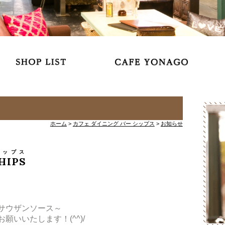
ホーム
>
カフェ ダイニング バー シップス
>
お知らせ
シップス
SHIPS
サウザンソース～
いいたします！(^^)/