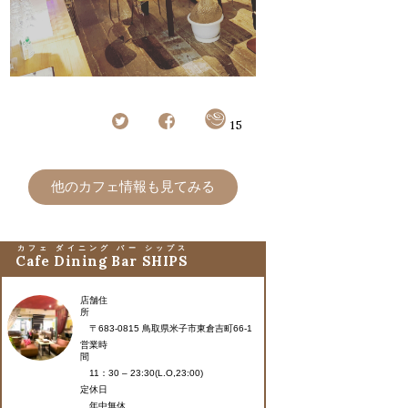
15
他のカフェ情報も見てみる
カフェ ダイニング バー シップス
Cafe Dining Bar SHIPS
店舗住
所
〒683-0815 鳥取県米子市東倉吉町66-1
営業時
間
11：30 – 23:30(L.O,23:00)
定休日
年中無休