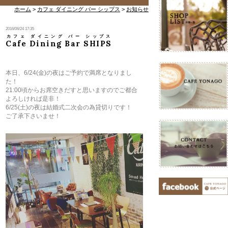
ホーム
>
カフェ ダイニング バー シップス
>
お知らせ
2016/06/24 17:35
カフェ ダイニング バー シップス
Cafe Dining Bar SHIPS
本日、6/24(金)の夜はご予約で満席となりまし
た！
21:00頃からお席空きだすと思いますのでご都合
よろしければ是非！
6/25(土)の夜は結婚式二次会の為貸切りです！
ご了承下さいませ！