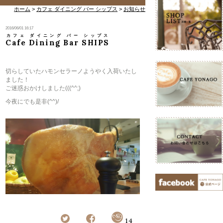
ホーム
>
カフェ ダイニング バー シップス
>
お知らせ
2016/06/01 16:17
カフェ ダイニング バー シップス
Cafe Dining Bar SHIPS
切らしていたハモンセラーノようやく入荷いたし
ました！
ご迷惑おかけしました(((^^;)
今夜にでも是非(^^)/
14