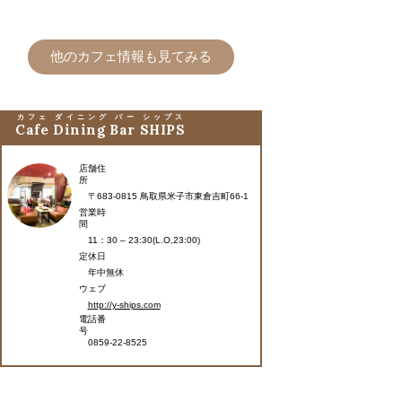
他のカフェ情報も見てみる
カフェ ダイニング バー シップス
Cafe Dining Bar SHIPS
店舗住
所
〒683-0815 鳥取県米子市東倉吉町66-1
営業時
間
11：30 – 23:30(L.O,23:00)
定休日
年中無休
ウェブ
http://y-ships.com
電話番
号
0859-22-8525