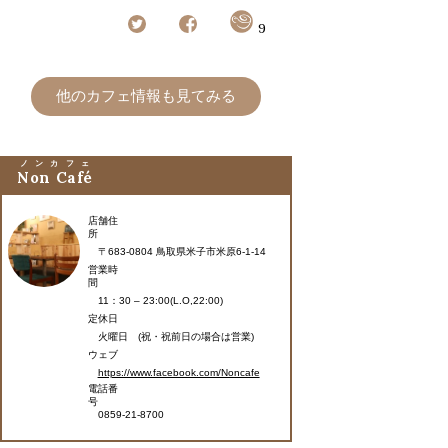
9
他のカフェ情報も見てみる
ノンカフェ
Non Café
店舗住
所
〒683-0804 鳥取県米子市米原6-1-14
営業時
間
11：30 – 23:00(L.O,22:00)
定休日
火曜日 (祝・祝前日の場合は営業)
ウェブ
https://www.facebook.com/Noncafe
電話番
号
0859-21-8700