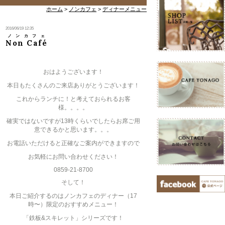
ホーム
>
ノンカフェ
>
ディナーメニュー
2016/06/19 12:35
ノンカフェ
Non Café
おはようございます！
本日もたくさんのご来店ありがとうございます！
これからランチに！と考えておられるお客
様。。。。
確実ではないですが13時くらいでしたらお席ご用
意できるかと思います。。。
お電話いただけると正確なご案内ができますので
お気軽にお問い合わせください！
0859-21-8700
そして！
本日ご紹介するのはノンカフェのディナー（17
時〜）限定のおすすめメニュー！
「鉄板&スキレット」シリーズです！