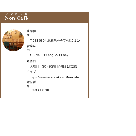
ノンカフェ
Non Café
店舗住
所
〒683-0804 鳥取県米子市米原6-1-14
営業時
間
11：30 – 23:00(L.O,22:00)
定休日
火曜日 (祝・祝前日の場合は営業)
ウェブ
https://www.facebook.com/Noncafe
電話番
号
0859-21-8700