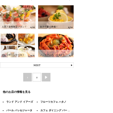
チ♪
ー
人気！女性限定プラン！
全力で夏の準備！
6/18
6/16
フレンチパンケーキ！
ノンカフェのパスタ！そ
6/11
6/5
の1
1
2
他のお店の情報を見る
ランド アンド イアーズ
フルーツカフェ ハタノ
バール パッセジャータ
カフェ ダイニング バー シップス