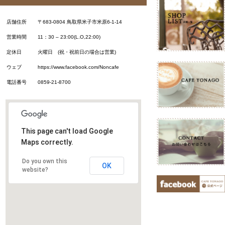
店舗住所
〒683-0804 鳥取県米子市米原6-1-14
営業時間
11：30 – 23:00(L.O,22:00)
定休日
火曜日 (祝・祝前日の場合は営業)
ウェブ
https://www.facebook.com/Noncafe
電話番号
0859-21-8700
This page can't load Google
Maps correctly.
Do you own this
OK
website?