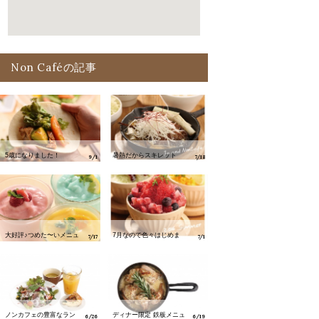
Non Caféの記事
5歳になりました！
暑熱だからスキレット
9/1
7/18
大好評♪つめた〜いメニュ
7月なので色々はじめま
7/17
7/1
ー
す。
ノンカフェの豊富なラン
ディナー限定 鉄板メニュ
6/26
6/19