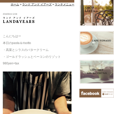
ホーム
>
ランド アンド イアーズ
>
ランチメニュー
2016/06/14 12:08
ランド アンド イアーズ
LAND&YEARS
こんにちはー
本日のpasta＆risotto
・高菜とシラスのバタークリーム
・ゴールドラッシュとベーコンのリゾット
980yen+tax