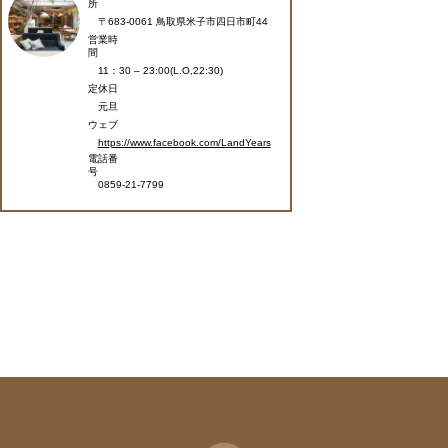
所
〒683-0061 鳥取県米子市四日市町44
営業時
間
11：30 – 23:00(L.O,22:30)
定休日
元旦
ウェブ
https://www.facebook.com/LandYears
電話番
号
0859-21-7799