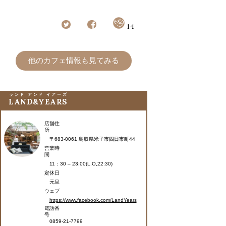
14
他のカフェ情報も見てみる
ランド アンド イアーズ
LAND&YEARS
店舗住
所
〒683-0061 鳥取県米子市四日市町44
営業時
間
11：30 – 23:00(L.O,22:30)
定休日
元旦
ウェブ
https://www.facebook.com/LandYears
電話番
号
0859-21-7799