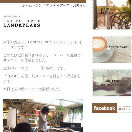
ホーム
>
ランド アンド イアーズ
>
お知らせ
2016/06/14 01:19
ランド アンド イアーズ
LAND&YEARS
米子のカフェ、LAND&YEARS（ランド アンド イ
アーズ）です！
このたび近日発刊されるフリーペーパーの企画で
新メニューを作成しました。
企画のテーマは・・・「白ネギ」です。
「白ネギ」を使ったメニューを新しく２品追加し
ます。
本日はその新メニューの撮影でした。