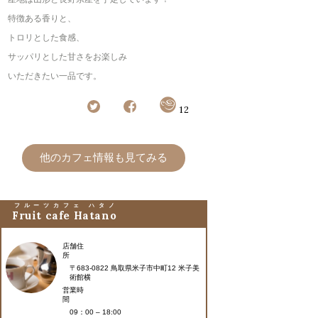
特徴ある香りと、
トロリとした食感、
サッパリとした甘さをお楽しみ
いただきたい一品です。
12
他のカフェ情報も見てみる
フルーツカフェ ハタノ
Fruit cafe Hatano
店舗住
所
〒683-0822 鳥取県米子市中町12 米子美
術館横
営業時
間
09：00 – 18:00