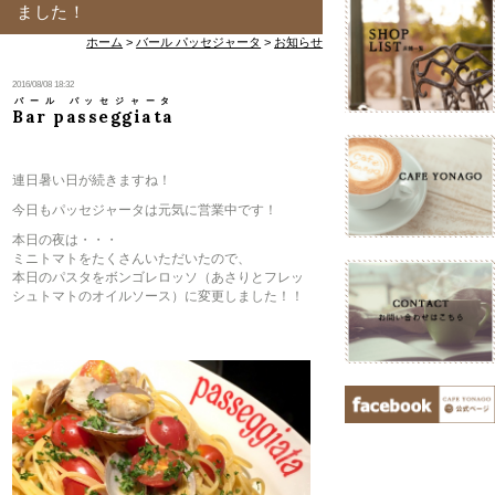
ました！
ホーム
>
バール パッセジャータ
>
お知らせ
2016/08/08 18:32
バール パッセジャータ
Bar passeggiata
連日暑い日が続きますね！
今日もパッセジャータは元気に営業中です！
本日の夜は・・・
ミニトマトをたくさんいただいたので、
本日のパスタをボンゴレロッソ（あさりとフレッ
シュトマトのオイルソース）に変更しました！！