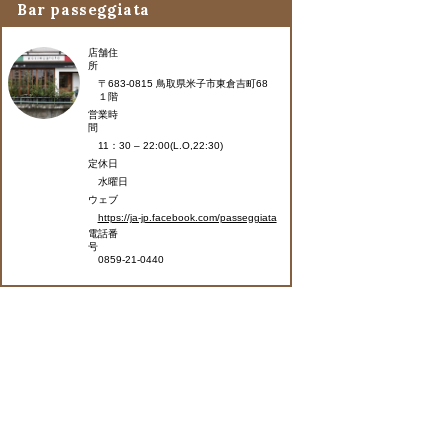
Bar passeggiata
店舗住
所
〒683-0815 鳥取県米子市東倉吉町68
１階
営業時
間
11：30 – 22:00(L.O,22:30)
定休日
水曜日
ウェブ
https://ja-jp.facebook.com/passeggiata
電話番
号
0859-21-0440