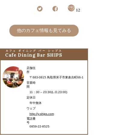
12
他のカフェ情報も見てみる
カフェ ダイニング バー シップス
Cafe Dining Bar SHIPS
店舗住
所
〒683-0815 鳥取県米子市東倉吉町66-1
営業時
間
11：30 – 23:30(L.O,23:00)
定休日
年中無休
ウェブ
http://y-ships.com
電話番
号
0859-22-8525