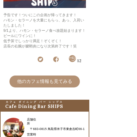
予告です！ついにこの企画が帰ってきます！
ハモン・セラーノを大量にもらっ、あっ、入荷い
たしました！
9/1より、ハモン・セラーノ食べ放題始まります！
ビールにワインに！
低予算でしっかり満足！ぞくぞく！
店長の右腕が腱鞘炎になり次第終了です！笑
12
他のカフェ情報も見てみる
カフェ ダイニング バー シップス
Cafe Dining Bar SHIPS
店舗住
所
〒683-0815 鳥取県米子市東倉吉町66-1
営業時