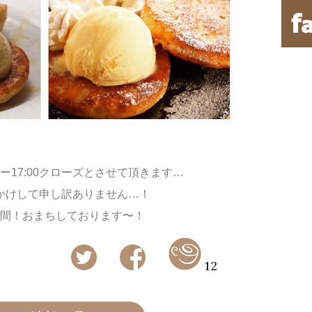
、
ー17:0
0クローズとさせて頂きます…
かけして申し訳
ありません…！
間！おまちしております〜！
12